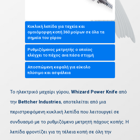
Κυκλική λεπίδα για ταχεία και
ομοιόμορφη κοπή 360 μοίρων σε όλα τα
σημεία του γύρου
Ρυθμιζόμενος μετρητής ο οποίος
ελέγχει το πάχος ανα πάσα στιγμή
Αποσπώμενη κεφαλή για εύκολο
πλύσιμο και ασφάλεια
Το ηλεκτρικό μαχαίρι γύρου,
Whizard Power Knife
από
την
Bettcher Industries
, αποτελείται από μια
περιστρεφόμενη κυκλική λεπίδα που λειτουργεί σε
συνδυασμό με το ρυθμιζόμενο μετρητή πάχους κοπής. Η
λεπίδα φροντίζει για τη τέλεια κοπή σε όλη την