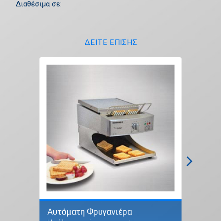
Διαθέσιμα σε:
ΔΕΙΤΕ ΕΠΙΣΗΣ
arrow_forward_ios
Αυτόματη Φρυγανιέρα
Επαγγελ