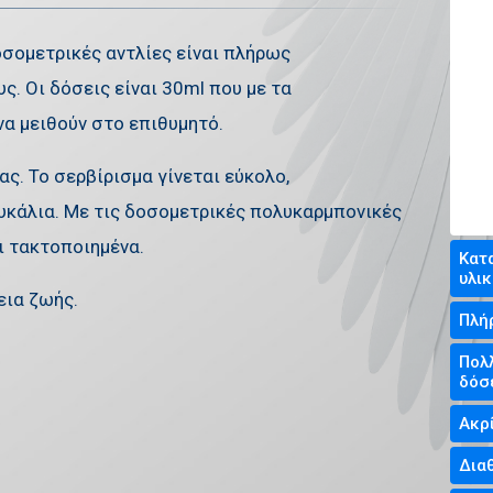
δοσομετρικές αντλίες είναι πλήρως
. Οι δόσεις είναι 30ml που με τα
α μειθούν στο επιθυμητό.
ς. Το σερβίρισμα γίνεται εύκολο,
υκάλια. Με τις δοσομετρικές πολυκαρμπονικές
ι τακτοποιημένα.
Κατ
υλικ
εια ζωής.
Πλή
Πολ
δόσ
Ακρί
Δια