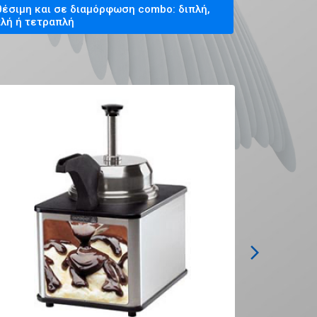
θέσιμη και σε διαμόρφωση combo: διπλή,
πλή ή τετραπλή
arrow_forward_ios