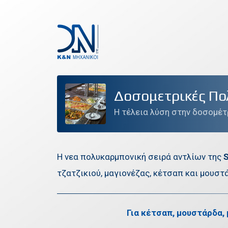
ΕΤΑΙΡΕΙΑ
Δοσομετρικές Πο
ΠΡΟΪΟΝΤΑ
Η τέλεια λύση στην δοσομέ
ΠΡΟΣΦΟΡΕΣ
ΤΕΧΝΙΚΗ ΥΠΟΣΤΗΡΙΞΗ
Η νεα πολυκαρμπονική σειρά αντλίων της
S
τζατζικιού, μαγιονέζας, κέτσαπ και μουστά
ΕΠΙΚΟΙΝΩΝΙΑ
Για κέτσαπ, μουστάρδα, 