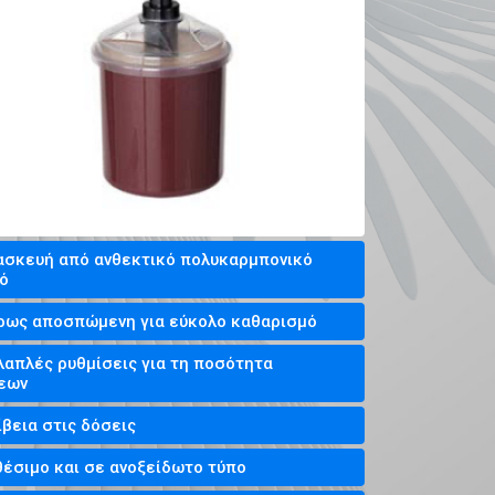
ασκευή από ανθεκτικό πολυκαρμπονικό
ό
ρως αποσπώμενη για εύκολο καθαρισμό
λαπλές ρυθμίσεις για τη ποσότητα
εων
βεια στις δόσεις
θέσιμο και σε ανοξείδωτο τύπο