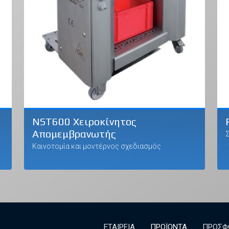
NST600 Χειροκίνητος
Απομεμβρανωτής
Καινοτομία και μοντέρνος σχεδιασμός
ΕΤΑΙΡΕΙΑ
ΠΡΟΪΟΝΤΑ
ΠΡΟΣΦ