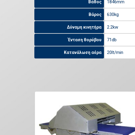
1846mm
Βάθος
630kg
Βάρος
2.2kw
Δύναμη κινητήρα
71db
Ένταση θορύβου
20lt/min
Κατανάλωση αέρα